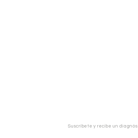
Luego, realicé una conexión d
energéticos y durante dos años
adoctrinamiento, basado en la te
decir, ayudé a transcender hacia la 
Suscríbete y recibe un diagnós