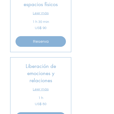
espacios físicos
Leer más
1 h 30 min
90
US$ 90
dólares
estadounidenses
Reserva
Liberación de
emociones y
relaciones
Leer más
1 h
80
US$ 80
dólares
estadounidenses