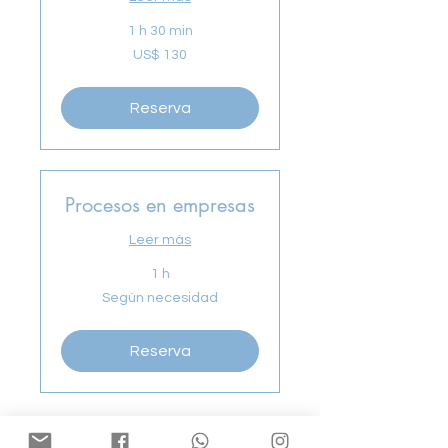
1 h 30 min
130
US$ 130
dólares
estadounidenses
Reserva
Procesos en empresas
Leer más
1 h
Según
Según necesidad
necesidad
Reserva
Escríbeme a WhatsApp